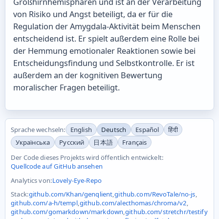
Großhirnhemisphären und ist an der Verarbeitung
von Risiko und Angst beteiligt, da er für die
Regulation der Amygdala-Aktivität beim Menschen
entscheidend ist. Er spielt außerdem eine Rolle bei
der Hemmung emotionaler Reaktionen sowie bei
Entscheidungsfindung und Selbstkontrolle. Er ist
außerdem an der kognitiven Bewertung
moralischer Fragen beteiligt.
Sprache wechseln:
English
Deutsch
Español
हिंदी
Українська
Русский
日本語
Français
Der Code dieses Projekts wird öffentlich entwickelt:
Quellcode auf GitHub ansehen
Analytics von:
Lovely-Eye-Repo
Stack:
github.com/Khan/genqlient
,
github.com/RevoTale/no-js
,
github.com/a-h/templ
,
github.com/alecthomas/chroma/v2
,
github.com/gomarkdown/markdown
,
github.com/stretchr/testify