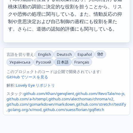
桃体活動の調節に決定的な役割を担うことから、リス
クや恐怖の処理に関与している。また、情動反応の抑
制や意思決定および自己制御の過程にも役割を果た
す。さらに、道徳の認知的評価にも関与している。
言語を切り替え:
English
Deutsch
Español
हिंदी
Українська
Русский
日本語
Français
このプロジェクトのコードは公開で開発されています:
GitHub でソースを見る
解析:
Lovely Eye リポジトリ
スタック:
github.com/Khan/genqlient
,
github.com/RevoTale/no-js
,
github.com/a-h/templ
,
github.com/alecthomas/chroma/v2
,
github.com/gomarkdown/markdown
,
github.com/stretchr/testify
,
golang.org/x/mod
,
github.com/suessflorian/gqlfetch