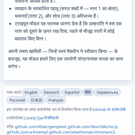
संभावना अधिक होती है।
व्यवहार के स्वचालित पहलू (सरल शब्दों में — स्तर 1 का क्षेत्र),
भावनाएँ (स्तर 2), और सोच (स्तर 3) अविभाज्य हैं।
ट्राइयून मॉडल यह भ्रामक धारणा देता है कि उत्क्रांति ने बस एक
स्तर को दूसरे के ऊपर रख दिया, पहले से मौजूद स्तरों में कोई
बदलाव किए बिना।
अपनी तमाम खामियों — जिन्हें स्वयं मैक्लीन ने स्वीकार किया — के
बावजूद, यह मॉडल हमारे लिए एक उपयोगी संगठनात्मक रूपक का काम
करेगा।
भाषा बदलें:
English
Deutsch
Español
हिंदी
Українська
Русский
日本語
Français
इस प्रोजेक्ट का कोड सार्वजनिक रूप से विकसित किया जाता है:
GitHub पर स्रोत देखें
एनालिटिक्स:
Lovely Eye रिपॉजिटरी
स्टैक:
github.com/Khan/genqlient
,
github.com/RevoTale/no-js
,
github.com/a-h/templ
,
github.com/alecthomas/chroma/v2
,