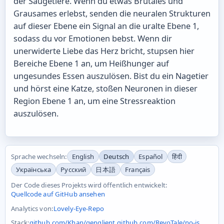
der Säugetiere. Wenn du etwas Brutales und
Grausames erlebst, senden die neuralen Strukturen
auf dieser Ebene ein Signal an die uralte Ebene 1,
sodass du vor Emotionen bebst. Wenn dir
unerwiderte Liebe das Herz bricht, stupsen hier
Bereiche Ebene 1 an, um Heißhunger auf
ungesundes Essen auszulösen. Bist du ein Nagetier
und hörst eine Katze, stoßen Neuronen in dieser
Region Ebene 1 an, um eine Stressreaktion
auszulösen.
Sprache wechseln:
English
Deutsch
Español
हिंदी
Українська
Русский
日本語
Français
Der Code dieses Projekts wird öffentlich entwickelt:
Quellcode auf GitHub ansehen
Analytics von:
Lovely-Eye-Repo
Stack:
github.com/Khan/genqlient
,
github.com/RevoTale/no-js
,