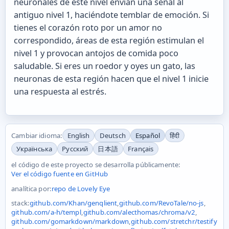
neuronales de este nivel envían una señal al
antiguo nivel 1, haciéndote temblar de emoción. Si
tienes el corazón roto por un amor no
correspondido, áreas de esta región estimulan el
nivel 1 y provocan antojos de comida poco
saludable. Si eres un roedor y oyes un gato, las
neuronas de esta región hacen que el nivel 1 inicie
una respuesta al estrés.
Cambiar idioma:
English
Deutsch
Español
हिंदी
Українська
Русский
日本語
Français
el código de este proyecto se desarrolla públicamente:
Ver el código fuente en GitHub
analítica por:
repo de Lovely Eye
stack:
github.com/Khan/genqlient
,
github.com/RevoTale/no-js
,
github.com/a-h/templ
,
github.com/alecthomas/chroma/v2
,
github.com/gomarkdown/markdown
,
github.com/stretchr/testify