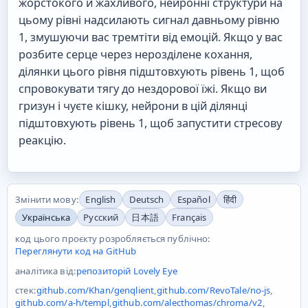
жорстокого й жахливого, нейронні структури на
цьому рівні надсилають сигнал давньому рівню
1, змушуючи вас тремтіти від емоцій. Якщо у вас
розбите серце через нерозділене кохання,
ділянки цього рівня підштовхують рівень 1, щоб
спровокувати тягу до нездорової їжі. Якщо ви
гризун і чуєте кішку, нейрони в цій ділянці
підштовхують рівень 1, щоб запустити стресову
реакцію.
Змінити мову:
English
Deutsch
Español
हिंदी
Українська
Русский
日本語
Français
код цього проєкту розробляється публічно:
Переглянути код на GitHub
аналітика від:
репозиторій Lovely Eye
стек:
github.com/Khan/genqlient
,
github.com/RevoTale/no-js
,
github.com/a-h/templ
,
github.com/alecthomas/chroma/v2
,