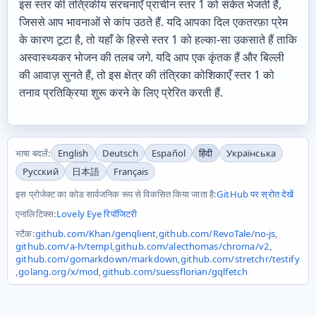
इस स्तर की तंत्रिकीय संरचनाएँ प्राचीन स्तर 1 को संकेत भेजती हैं,
जिससे आप भावनाओं से कांप उठते हैं. यदि आपका दिल एकतरफ़ा प्रेम
के कारण टूटा है, तो यहाँ के हिस्से स्तर 1 को हल्का-सा उकसाते हैं ताकि
अस्वास्थ्यकर भोजन की तलब जगे. यदि आप एक कृंतक हैं और बिल्ली
की आवाज़ सुनते हैं, तो इस क्षेत्र की तंत्रिका कोशिकाएँ स्तर 1 को
तनाव प्रतिक्रिया शुरू करने के लिए प्रेरित करती हैं.
भाषा बदलें:
English
Deutsch
Español
हिंदी
Українська
Русский
日本語
Français
इस प्रोजेक्ट का कोड सार्वजनिक रूप से विकसित किया जाता है:
GitHub पर स्रोत देखें
एनालिटिक्स:
Lovely Eye रिपॉजिटरी
स्टैक:
github.com/Khan/genqlient
,
github.com/RevoTale/no-js
,
github.com/a-h/templ
,
github.com/alecthomas/chroma/v2
,
github.com/gomarkdown/markdown
,
github.com/stretchr/testify
,
golang.org/x/mod
,
github.com/suessflorian/gqlfetch